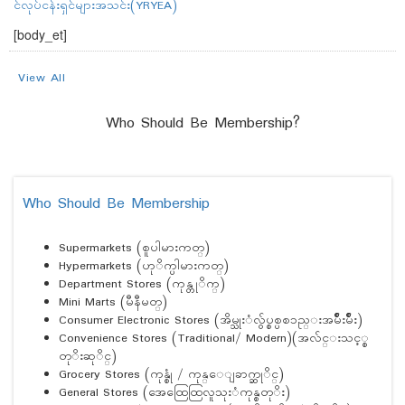
င်လုပ်ငန်းရှင်များအသင်း(YRYEA)
[body_et]
View All
Who Should Be Membership?
Who Should Be Membership
Supermarkets (စူပါမားကတ္)
Hypermarkets (ဟုိက္ပါမားကတ္)
Department Stores (ကုန္တုိက္)
Mini Marts (မီနီမတ္)
Consumer Electronic Stores (အိမ္သုးံလွ်ပ္စစ္ပစၥည္းအမ်ဳိးမ်ဳိး)
Convenience Stores (Traditional/ Modern)(အလ်င္းသင့္စ
တုိးဆုိင္)
Grocery Stores (ကုန္စုံ / ကုန္ေျခာက္ဆုိင္)
General Stores (အေထြေထြလူသုးံကုန္စတုိး)