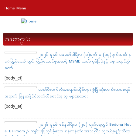
Skip
Home Menu
to
main
content
သတင္း
၂၀၂၆ ခုနှစ် ဖေဖော်ဝါရီလ (၈)ရက် မှ (၁၃)ရက်အထိ န
ေပြည်တော် တွင် ပြည်ထောင်စုအဆင့် MSME ထုတ်ကုန်ပြပွဲနှင့် ဈေးရောင်းပွဲ
တော်
[body_et]
ခေတ်မီလက်လီအရောင်းဆိုင်များ ဖွံဖြိုးတိုးတက်လာစေရန်
အတွက် မြန်မာနိုင်ငံလက်လီရောင်းချသူ များအသင်း
[body_et]
၂၀၂၆ ခုနှစ် ဇန်နဝါရီလ (၂၀) ရက်နေ့တွင် Sedona Hot
el Ballroom ၌ ကျင်းပပြုလုပ်ခဲ့သော ရန်ကုန်တိုင်းဒေသကြီး လူငယ်စွန့်ဦးတီထွ