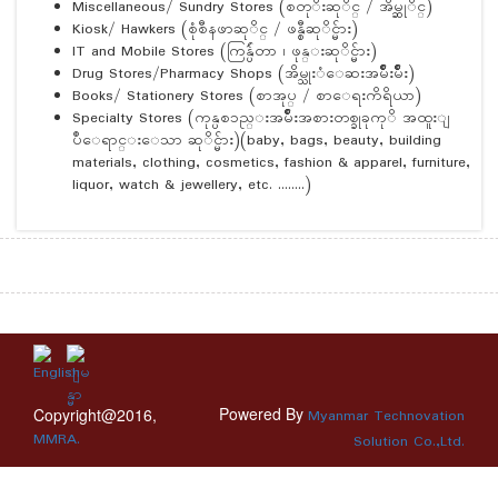
Miscellaneous/ Sundry Stores (စတုိးဆုိင္ / အိမ္ဆုိင္)
Kiosk/ Hawkers (စုံစီနဖာဆုိင္ / ဖန္စီဆုိင္မ်ား)
IT and Mobile Stores (ကြန္ပ်ဴတာ ၊ ဖုန္းဆုိင္မ်ား)
Drug Stores/Pharmacy Shops (အိမ္သုးံေဆးအမ်ဳိးမ်ဳိး)
Books/ Stationery Stores (စာအုပ္ / စာေရးကိရိယာ)
Specialty Stores (ကုန္ပစၥည္းအမ်ဳိးအစားတစ္ခုခုကုိ အထူးျ
ပဳေရာင္းေသာ ဆုိင္မ်ား)(baby, bags, beauty, building
materials, clothing, cosmetics, fashion & apparel, furniture,
liquor, watch & jewellery, etc. ……..)
Powered By
Copyright@2016,
Myanmar Technovation
MMRA.
Solution Co.,Ltd.