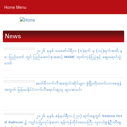
Skip
Home Menu
to
main
content
News
၂၀၂၆ ခုနှစ် ဖေဖော်ဝါရီလ (၈)ရက် မှ (၁၃)ရက်အထိ န
ေပြည်တော် တွင် ပြည်ထောင်စုအဆင့် MSME ထုတ်ကုန်ပြပွဲနှင့် ဈေးရောင်းပွဲ
တော်
ခေတ်မီလက်လီအရောင်းဆိုင်များ ဖွံဖြိုးတိုးတက်လာစေရန်
အတွက် မြန်မာနိုင်ငံလက်လီရောင်းချသူ များအသင်း
၂၀၂၆ ခုနှစ် ဇန်နဝါရီလ (၂၀) ရက်နေ့တွင် Sedona Hot
el Ballroom ၌ ကျင်းပပြုလုပ်ခဲ့သော ရန်ကုန်တိုင်းဒေသကြီး လူငယ်စွန့်ဦးတီထွ