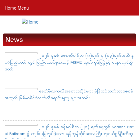
Skip
Home Menu
to
main
content
News
၂၀၂၆ ခုနှစ် ဖေဖော်ဝါရီလ (၈)ရက် မှ (၁၃)ရက်အထိ န
ေပြည်တော် တွင် ပြည်ထောင်စုအဆင့် MSME ထုတ်ကုန်ပြပွဲနှင့် ဈေးရောင်းပွဲ
တော်
ခေတ်မီလက်လီအရောင်းဆိုင်များ ဖွံဖြိုးတိုးတက်လာစေရန်
အတွက် မြန်မာနိုင်ငံလက်လီရောင်းချသူ များအသင်း
၂၀၂၆ ခုနှစ် ဇန်နဝါရီလ (၂၀) ရက်နေ့တွင် Sedona Hot
el Ballroom ၌ ကျင်းပပြုလုပ်ခဲ့သော ရန်ကုန်တိုင်းဒေသကြီး လူငယ်စွန့်ဦးတီထွ