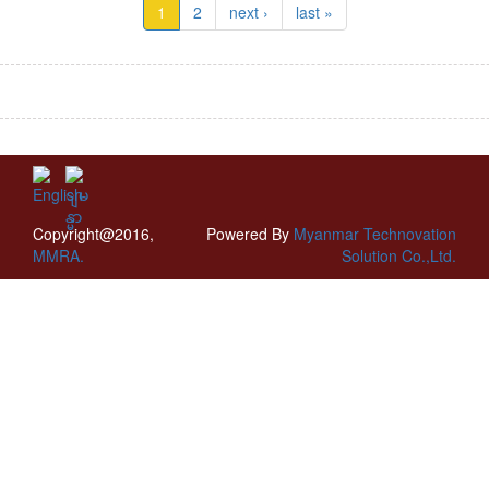
1
2
next ›
last »
Copyright@2016,
Powered By
Myanmar Technovation
MMRA.
Solution Co.,Ltd.