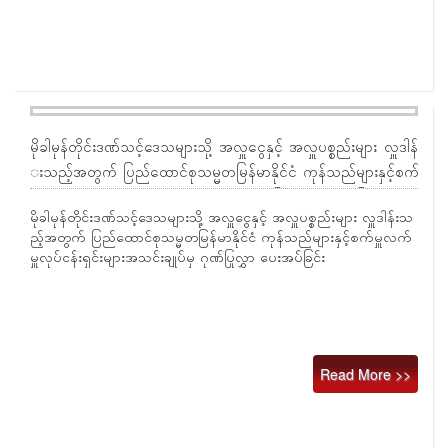
မိုခါမုန်တိုင်းဒဏ်သင့်ဒေသများသို့ အလှူငွေနှင့် အလှူပစ္စည်းများ လှူဒါန်
းသည့်အတွက် ပြည်ထောင်စုသမ္မတမြန်မာနိုင်ငံ ကုန်သည်များနှင့်စက်
မှူလက်မှူလုပ်ငန်းရှင်းများအသင်းချုပ်မှ ဂုဏ်ပြုလွှာ ပေးအပ်ခြင်း
မိုခါမုန်တိုင်းဒဏ်သင့်ဒေသများသို့ အလှူငွေနှင့် အလှူပစ္စည်းများ လှူဒါန်းသ
ည့်အတွက် ပြည်ထောင်စုသမ္မတမြန်မာနိုင်ငံ ကုန်သည်များနှင့်စက်မှူလက်
မှူလုပ်ငန်းရှင်းများအသင်းချုပ်မှ ဂုဏ်ပြုလွှာ ပေးအပ်ခြင်း
Read More >>