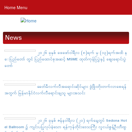
Skip
Home Menu
to
main
content
News
၂၀၂၆ ခုနှစ် ဖေဖော်ဝါရီလ (၈)ရက် မှ (၁၃)ရက်အထိ န
ေပြည်တော် တွင် ပြည်ထောင်စုအဆင့် MSME ထုတ်ကုန်ပြပွဲနှင့် ဈေးရောင်းပွဲ
တော်
ခေတ်မီလက်လီအရောင်းဆိုင်များ ဖွံဖြိုးတိုးတက်လာစေရန်
အတွက် မြန်မာနိုင်ငံလက်လီရောင်းချသူ များအသင်း
၂၀၂၆ ခုနှစ် ဇန်နဝါရီလ (၂၀) ရက်နေ့တွင် Sedona Hot
el Ballroom ၌ ကျင်းပပြုလုပ်ခဲ့သော ရန်ကုန်တိုင်းဒေသကြီး လူငယ်စွန့်ဦးတီထွ