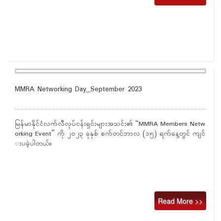
MMRA Networking Day_September 2023
မြန်မာနိုင်ငံလက်လီလုပ်ငန်းရှင်းများအသင်း၏ “MMRA Members Netw
orking Event” ကို ၂၀၂၃ ခုနှစ် စက်တင်ဘာလ (၁၅) ရက်နေ့တွင် ကျင်
းပခဲ့ပါတယ်။
Read More >>