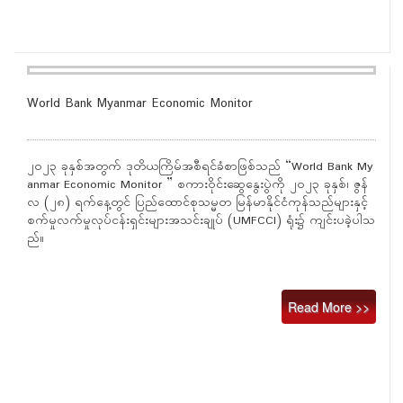
World Bank Myanmar Economic Monitor
၂၀၂၃ ခုနှစ်အတွက် ဒုတိယကြိမ်အစီရင်ခံစာဖြစ်သည် “World Bank My
anmar Economic Monitor ” စကားဝိုင်းဆွေနွေးပွဲကို ၂၀၂၃ ခုနှစ်၊ ဇွန်
လ (၂၈) ရက်နေ့တွင် ပြည်ထောင်စုသမ္မတ မြန်မာနိုင်ငံကုန်သည်များနှင့်
စက်မှုလက်မှုလုပ်ငန်းရှင်းများအသင်းချုပ် (UMFCCI) ရုံး၌ ကျင်းပခဲ့ပါသ
ည်။
Read More >>