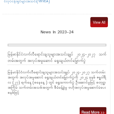
င်လုပ်ငန်းရှင်များအသင်း(YRYEA)
View All
News In 2023-24
မြန်မာနိုင်ငံလက်လီရောင်းချသူများအသင်းချုပ် ၂၀၂၄-၂၀၂၇ သက်
တမ်းအတွက် အလုပ်အမှုဆောင် ရွေးချယ်တင်မြှောက်ပွဲ
မြန်မာနိုင်ငံလက်လီရောင်းချသူများအသင်းချုပ် ၂၀၂၄-၂၀၂၇ သက်တမ်း
အတွက် အလုပ်အမှုဆောင် ရွေးချယ်တင်မြှောက်ပွဲကို ၂၀၂၄ ခုနှစ် ဇန္နဝါရီ
လ (၂၇) ရက်နေ့ (စနေနေ့ ) တွင် ရွေးကောက်ပွဲ ဦးဆောင်မှုဖြင့် စတုတ္ထ
အကြိမ် သက်တမ်းအသစ်အတွက် စီမံခန့်ခွဲမှု ဗဟိုအလုပ်အမှုဆောင်မဲပေး
စနစ်ဖြင့်
Read More >>