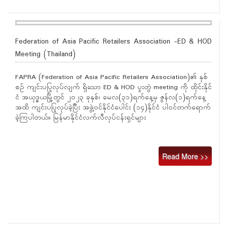
Federation of Asia Pacific Retailers Association -ED & HOD
Meeting (Thailand)
FAPRA (Federation of Asia Pacific Retailers Association)၏ နှစ်
စဉ် ကျင်းပပြုလုပ်လျက် ရှိသော ED & HOD ပူးတွဲ meeting ကို ထိုင်းနိုင်
ငံ အယုဒ္ဓယမြို့တွင် ၂၀၂၃ ခုနှစ်၊ မေလ(၃၁)ရက်နေ့မှ ဇွန်လ(၁)ရက်နေ့
အထိ ကျင်းပပြုလုပ်ခဲ့ပြီး အဖွဲ့ဝင်နိုင်ငံပေါင်း (၁၄)နိုင်ငံ ပါဝင်တက်ရောက်
ခဲ့ကြပါတယ်။ မြန်မာနိုင်ငံလက်လီလုပ်ငန်းရှင်များ
Read More >>